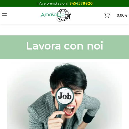
Info e prenotazioni:
3454578820
0,00
€
Lavora con noi