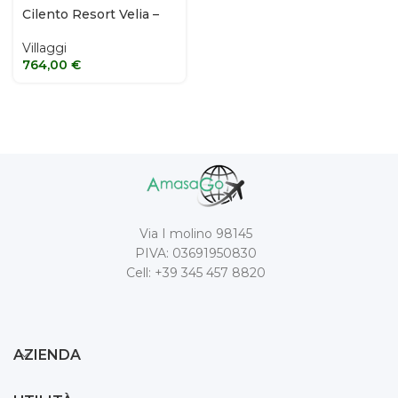
Cilento Resort Velia –
Casal Velino (SA)
Villaggi
764,00
€
Via I molino 98145
PIVA: 03691950830
Cell: +39 345 457 8820
AZIENDA