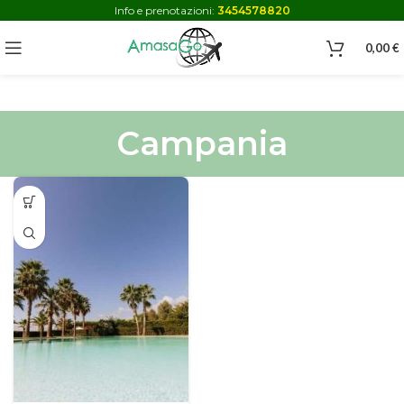
Info e prenotazioni:
3454578820
0,00
€
Campania